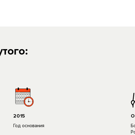
того:
2015
О
Год основания
Б
P