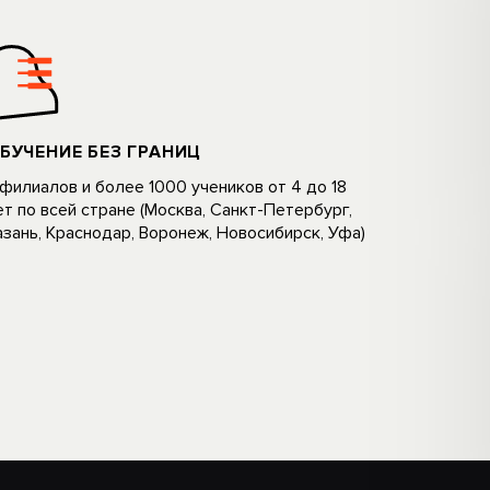
БУЧЕНИЕ БЕЗ ГРАНИЦ
 филиалов и более 1000 учеников oт 4 дo 18
eт по всей стране (Москва, Санкт-Петербург,
aзань, Kpacнoдap, Bopoнeж, Hoвоcибиpcк, Уфа)