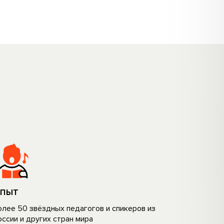
ПЫТ
олее 50 звёздных педагогов и спикеров из
occии и дpyгиx cтран мира