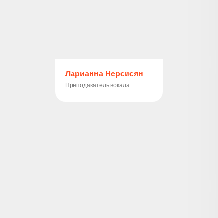
Ларианна Нерсисян
Преподаватель вокала