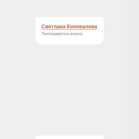
Светлана Коновалова
Преподаватель вокала