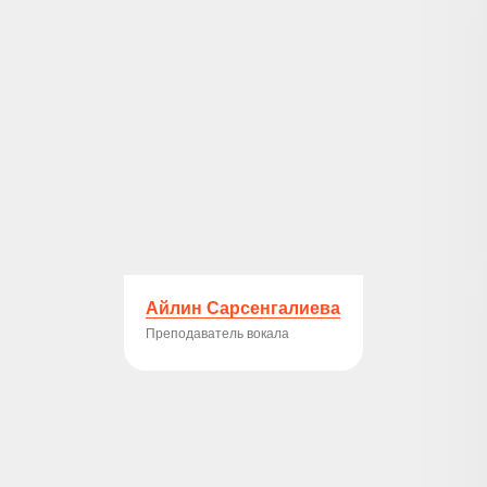
Айлин Сарсенгалиева
Преподаватель вокала