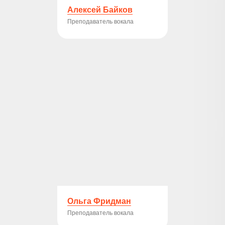
Алексей Байков
Преподаватель вокала
Ольга Фридман
Преподаватель вокала