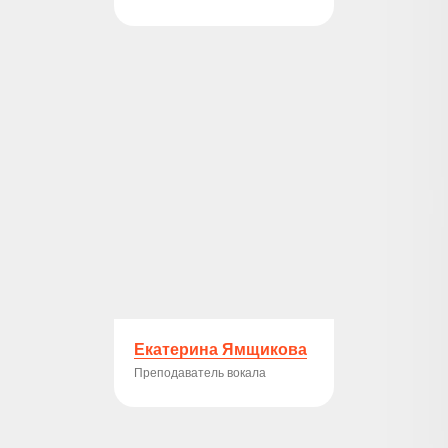
Екатерина Ямщикова
Преподаватель вокала