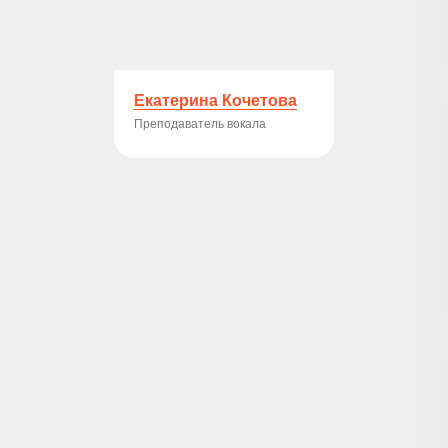
Екатерина Кочетова
Преподаватель вокала