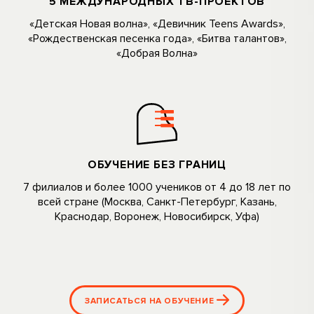
5 МЕЖДУНАРОДНЫХ ТВ-ПРОЕКТОВ
«Детская Новая волна», «Девичник Teens Awards»,
«Рождественская песенка года», «Битва талантов»,
«Добрая Волна»
ОБУЧЕНИЕ БЕЗ ГРАНИЦ
7 филиалов и более 1000 учеников oт 4 дo 18 лeт по
всей стране (Москва, Санкт-Петербург, Kaзань,
Kpacнoдap, Bopoнeж, Hoвоcибиpcк, Уфа)
ЗАПИСАТЬСЯ НА ОБУЧЕНИЕ